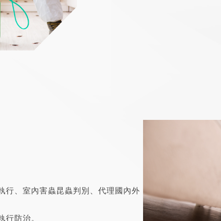
執行、室內害蟲昆蟲判別、代理國內外
執行防治。